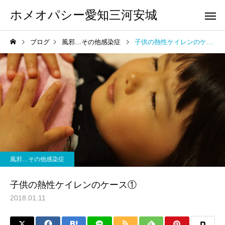
ホメオパシー愛知三河安城
ブログ
風邪…その他感染症
子供の熱性ケイレンのケース①
ホメオパシー
ホメオパシー
夏休み…疲れ切っているお
菌だけでは説明できな
風邪…その他感染症
母さんへ
がある～同じ環境で感
る人としない人、その
子供の熱性ケイレンのケース①
とは？～
2018.01.11