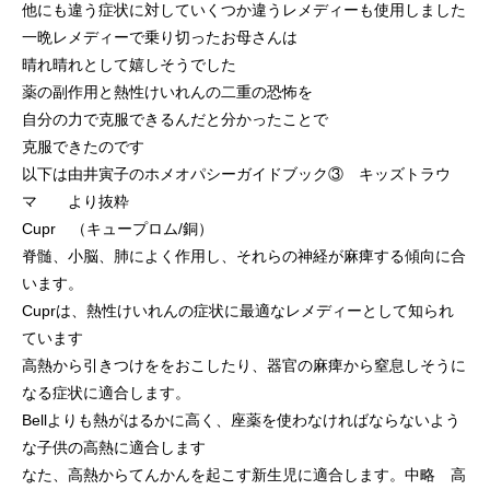
他にも違う症状に対していくつか違うレメディーも使用しました
一晩レメディーで乗り切ったお母さんは
晴れ晴れとして嬉しそうでした
薬の副作用と熱性けいれんの二重の恐怖を
自分の力で克服できるんだと分かったことで
克服できたのです
以下は由井寅子のホメオパシーガイドブック③ キッズトラウ
マ より抜粋
Cupr （キュープロム/銅）
脊髄、小脳、肺によく作用し、それらの神経が麻痺する傾向に合
います。
Cuprは、熱性けいれんの症状に最適なレメディーとして知られ
ています
高熱から引きつけををおこしたり、器官の麻痺から窒息しそうに
なる症状に適合します。
Bellよりも熱がはるかに高く、座薬を使わなければならないよう
な子供の高熱に適合します
なた、高熱からてんかんを起こす新生児に適合します。中略 高