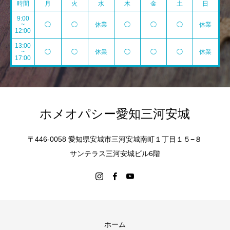
時間
月
火
水
木
金
土
日
9:00
~
◯
◯
休業
◯
◯
◯
休業
12:00
13:00
~
◯
◯
休業
◯
◯
◯
休業
17:00
ホメオパシー愛知三河安城
〒446-0058 愛知県安城市三河安城南町１丁目１５−８
サンテラス三河安城ビル6階
ホーム