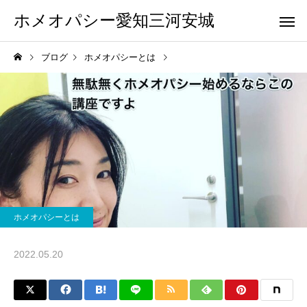
ホメオパシー愛知三河安城
ブログ
ホメオパシーとは
ホメオパシー
ホメオパシー
夏休み…疲れ切っているお
菌だけでは説明できな
ホメオパシーとは
母さんへ
がある～同じ環境で感
る人としない人、その
2022.05.20
とは？～