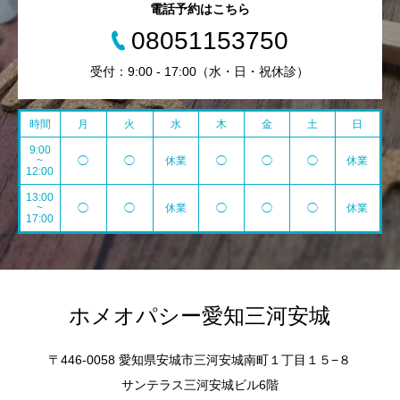
電話予約はこちら
08051153750
受付：9:00 - 17:00（水・日・祝休診）
時間
月
火
水
木
金
土
日
9:00
~
◯
◯
休業
◯
◯
◯
休業
12:00
13:00
~
◯
◯
休業
◯
◯
◯
休業
17:00
ホメオパシー愛知三河安城
〒446-0058 愛知県安城市三河安城南町１丁目１５−８
サンテラス三河安城ビル6階